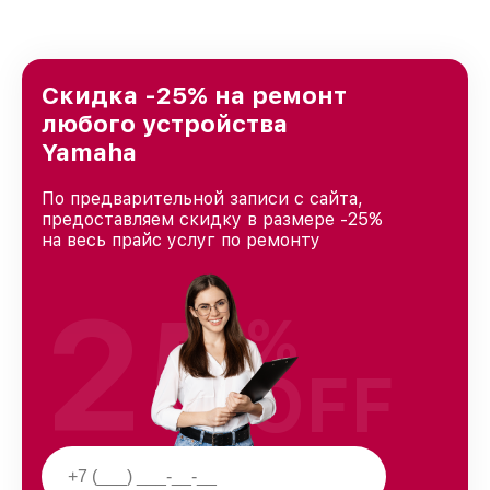
стремимся к тому, чтобы каждый клиент был
удовлетворен скоростью и качеством
предоставляемых услуг. Наша цель — стать
лучшим сервисным центром Yamaha в городе
Санкт-Петербурге, постоянно повышая
Скидка -25% на ремонт
уровень доверия и лояльности наших
любого устройства
клиентов.
Yamaha
По предварительной записи с сайта,
предоставляем скидку в размере -25%
на весь прайс услуг по ремонту
25
%
OFF