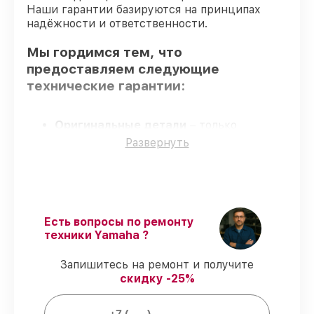
Наши гарантии базируются на принципах
надёжности и ответственности.
Мы гордимся тем, что
предоставляем следующие
технические гарантии:
Оригинальные детали
– только
подлинные комплектующие.
Развернуть
Опытные мастера
– проверенные
специалисты с опытом и сертификацией.
Соблюдение сроков восстановления
–
обслуживание синтезатора P-45B
выполняется строго в оговоренные
Есть вопросы по ремонту
сроки.
техники Yamaha ?
Подтвержденная гарантия
–
предоставляем официальное
Запишитесь на ремонт и получите
гарантийное сопровождение после
скидку -25%
восстановления.