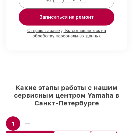
Мы гарантируем:
Записаться на ремонт
80%
работ в присутствии заказчика
90%
комплектующих для синтезаторов
имеются в наличии или доступны для
Отправляя заявку, Вы соглашаетесь на
обработку персональных данных
срочного заказа
Оригинальные запчасти и
качественные реплики на ваш выбор
–
с учётом всех запросов
85%
работ в течение пары часов, если
мастер приступает к починке сразу
Какие этапы работы с нашим
сервисным центром Yamaha в
Санкт-Петербурге
1