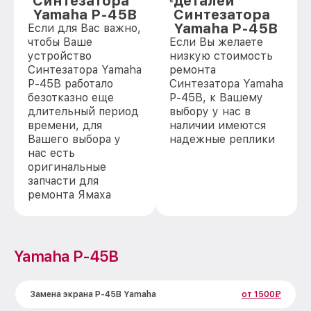
Синтезатора
деталей
Yamaha P-45B
Синтезатора
Yamaha P-45B
Если для Вас важно,
чтобы Ваше
Если Вы желаете
устройство
низкую стоимость
Синтезатора Yamaha
ремонта
P-45B работало
Синтезатора Yamaha
безотказно еще
P-45B, к Вашему
длительный период
выбору у нас в
времени, для
наличии имеются
Вашего выбора у
надежные реплики
нас есть
оригинальные
запчасти для
ремонта Ямаха
Yamaha P-45B
Замена экрана P-45B Yamaha
от 1500₽