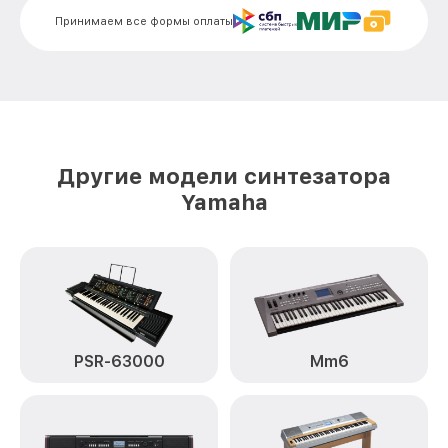
Ремонт механизма клавиш P-45B
от 1500₽
Yamaha
Принимаем все формы оплаты
Чистка клавиатуры P-45B Yamaha
от 800₽
Ремонт клавиш P-45B Yamaha
от 1500₽
Замена клавиш и уплотнителей P-45B
от 1000₽
Yamaha
Другие модели синтезатора
Чистка и профилактика
от 1200₽
Yamaha
внутрикорпусная P-45B Yamaha
Ремонт корпусных элементов P-45B
от 1800₽
Yamaha
Восстановление после попадания влаги
от 1500₽
P-45B Yamaha
Прошивка (Обновление ПО) P-45B
от 1000₽
PSR-63000
Mm6
Yamaha
Замена стоковых потенциометров P-
от 2000₽
45B Yamaha