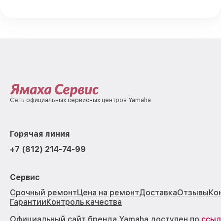
Сеть официальных сервисных центров Yamaha
Горячая линия
+7 (812) 214-74-99
Сервис
Срочный ремонт
Цена на ремонт
Доставка
Отзывы
Ко
Гарантии
Контроль качества
Официальный сайт бренда Yamaha доступен по
ссыл